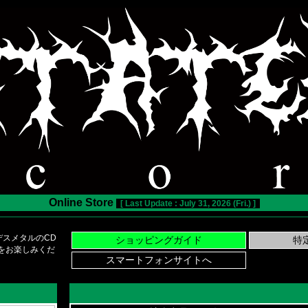
Online Store
[ Last Update : July 31, 2026 (Fri.) ]
スメタルのCD
い物をお楽しみくだ