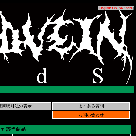
[
English Online Store
]
▼ 該当商品