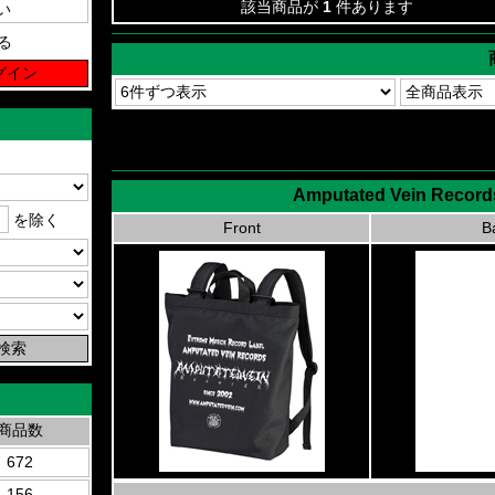
該当商品が
1
件あります
る
Amputated Vein Records
を除く
Front
B
商品数
672
156