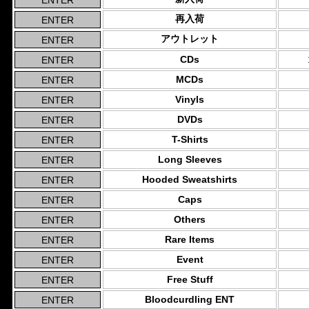
再入荷
アウトレット
CDs
MCDs
Vinyls
DVDs
T-Shirts
Long Sleeves
Hooded Sweatshirts
Caps
Others
Rare Items
Event
Free Stuff
Bloodcurdling ENT