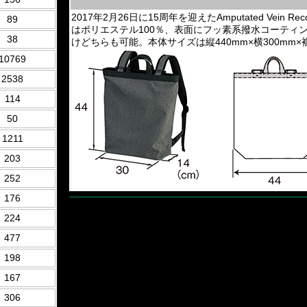
2017年2月26日に15周年を迎えたAmputated Vein Reco
89
はポリエステル100％、表面にフッ素系撥水コーティ
38
けどちらも可能。本体サイズは縦440mm×横300mm×襠部分14
10769
2538
114
50
1211
203
252
176
224
477
198
167
306