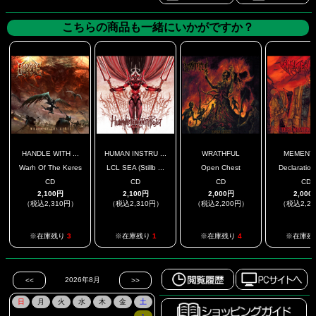
こちらの商品も一緒にいかがですか？
HANDLE WITH ...
HUMAN INSTRU ...
WRATHFUL
MEMENT
Warh Of The Keres
LCL SEA (Stillb ...
Open Chest
Declaration 
CD
CD
CD
CD
2,100円
2,100円
2,000円
2,000
（税込2,310円）
（税込2,310円）
（税込2,200円）
（税込2,2
※在庫残り
3
※在庫残り
1
※在庫残り
4
※在庫残