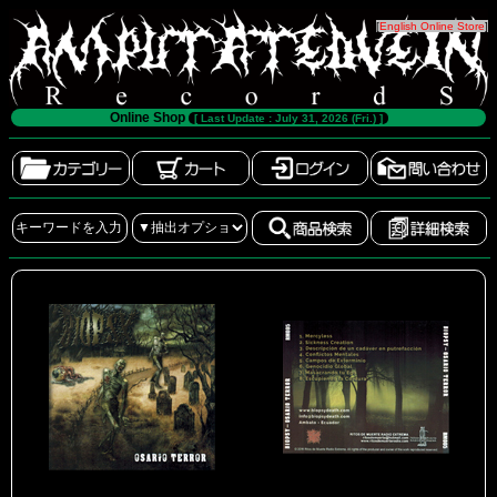
[
English Online Store
]
Online Shop
[ Last Update : July 31, 2026 (Fri.) ]