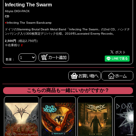
Infecting The Swarm
Abyss DIGI-PACK
CD
●
Infecting The Swarm Bandcamp
ドイツのSlamming Brutal Death Metal Band「Infecting The Swarm」の2nd CD。ハンドナ
ンバリング入り300枚限定デジパック仕様。2016年Lacerated Enemy Records。
2,500円
（税込2,750円）
※在庫残り
2
数量：
こちらの商品も一緒にいかがですか？