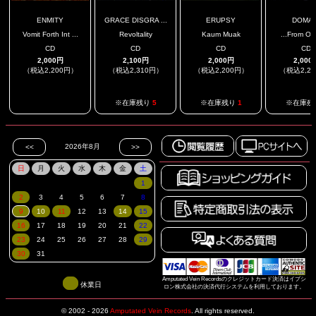
ENMITY
GRACE DISGRA ...
ERUPSY
DOMAI
Vomit Forth Int ...
Revoltality
Kaum Muak
...From Obl
CD
CD
CD
CD
2,000円
2,100円
2,000円
2,000
（税込2,200円）
（税込2,310円）
（税込2,200円）
（税込2,2
.
※在庫残り
5
※在庫残り
1
※在庫残
Amputated Vein Recordsのクレジットカード決済はイプシ
休業日
ロン株式会社の決済代行システムを利用しております。
© 2002 - 2026
Amputated Vein Records
.
All rights reserved.