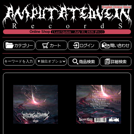
[
English Online Store
]
Online Shop
[ Last Update : July 31, 2026 (Fri.) ]