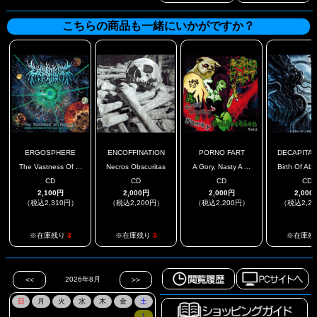
こちらの商品も一緒にいかがですか？
ERGOSPHERE
ENCOFFINATION
PORNO FART
DECAPITATE
The Vastness Of ...
Necros Obscuritas
A Gory, Nasty A ...
Birth Of Abo
CD
CD
CD
CD
2,100円
2,000円
2,000円
2,000
（税込2,310円）
（税込2,200円）
（税込2,200円）
（税込2,2
.
※在庫残り
3
※在庫残り
3
※在庫残