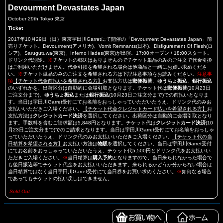
Devourment Devastates Japan
October 29th Tokyo 東京
Ticket
2017年10月29日（日）東京宇田川Garretにて開催の「Devourment Devastates Japan」前
売りチケット。Devourment(アメリカ)、Vomit Remnants(日本)、Disfigurement Of Flesh(ロ
シア)、Sarugutuwa(東京)、Inferno Hades(東京)が出演。17:00オープン / 18:00スタート。
ドリンク代別途。
※
チケットの郵送はありませんのでチケット単品のみのご注文で代金引換
はご利用いただけません。代金引換を希望される場合は他商品と一緒にお買い求めくださ
い。
※
チケット単品のみのご注文を希望される方は下記注意事項をお読みください。
注意事
項
【チケット代金前払いを希望される方】
お支払方法は
郵便振替
、
ゆうちょ振込
、
銀行振込
のいずれかを、出荷区分は自動的に会場引取となります。チケット代は
郵便振替
(10月23日
ご注文分まで)、
ゆうちょ振込
または
銀行振込
(10月23日ご注文分まで)での前払いとなりま
す。当日は宇田川Garret受付にてお名前をおっしゃっていただいたうえ、ドリンク代のみお
支払いいただきご入場ください。
【チケット代金クレジットカード払いを希望される方】
お
支払方法は
クレジットカード決済
を選択してください。出荷区分は自動的に会場引取となり
ます。手数料を含むご請求額は5,848円となります。チケット代は
クレジットカード決済
(10
月23日ご注文分まで)でのご請求となります。当日は宇田川Garret受付にてお名前をおっしゃ
っていただいたうえ、ドリンク代のみお支払いいただきご入場ください。
【チケット代の当
日精算を希望される方】
お支払い方法は
物販
を選択してください。当日は宇田川Garret受付
にてお名前をおっしゃっていただいたうえ、チケット代5,500円とドリンク代をお支払いい
ただきご入場ください。
※
当日精算は
購入予約
となりますので、当日来られなかった場合で
も後日振込等でチケット代金をお支払いいただきます。来られるかどうか分からない場合は
当日精算ではなく当日宇田川Garret受付にて当日券をお買い求めください。
※
如何なる場合
であってもチケットの払い戻しはできません。
Sold Out