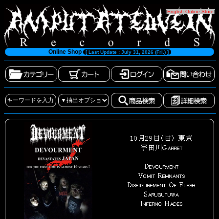
[
English Online Store
]
Online Shop
[ Last Update : July 31, 2026 (Fri.) ]