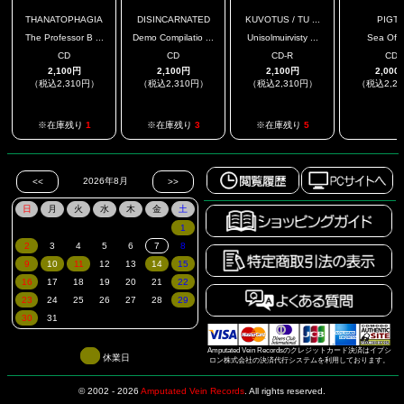
THANATOPHAGIA
DISINCARNATED
KUVOTUS / TU ...
PIGT
The Professor B ...
Demo Compilatio ...
Unisolmuirvisty ...
Sea Of Fi
CD
CD
CD-R
CD
2,100円
2,100円
2,100円
2,000
（税込2,310円）
（税込2,310円）
（税込2,310円）
（税込2,2
.
※在庫残り
1
※在庫残り
3
※在庫残り
5
Amputated Vein Recordsのクレジットカード決済はイプシ
休業日
ロン株式会社の決済代行システムを利用しております。
© 2002 - 2026
Amputated Vein Records
.
All rights reserved.