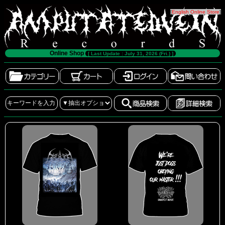
[
English Online Store
]
Online Shop
[ Last Update : July 31, 2026 (Fri.) ]