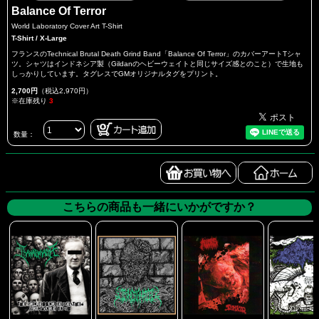
Balance Of Terror
World Laboratory Cover Art T-Shirt
T-Shirt / X-Large
フランスのTechnical Brutal Death Grind Band「Balance Of Terror」のカバーアートTシャ
ツ。シャツはインドネシア製（Gildanのヘビーウェイトと同じサイズ感とのこと）で生地も
しっかりしています。タグレスでGMオリジナルタグをプリント。
2,700円
（税込2,970円）
※在庫残り
3
数量：
こちらの商品も一緒にいかがですか？