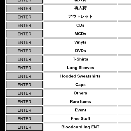
再入荷
アウトレット
CDs
MCDs
Vinyls
DVDs
T-Shirts
Long Sleeves
Hooded Sweatshirts
Caps
Others
Rare Items
Event
Free Stuff
Bloodcurdling ENT