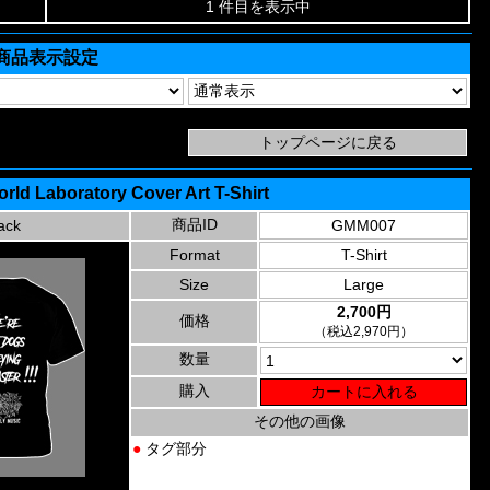
1 件目を表示中
商品表示設定
orld Laboratory Cover Art T-Shirt
商品ID
ack
GMM007
Format
T-Shirt
Size
Large
2,700円
価格
（税込2,970円）
数量
購入
その他の画像
●
タグ部分