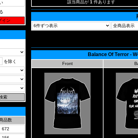
該当商品が
1
件あります
る
Balance Of Terror - W
を除く
Front
B
商品数
672
156