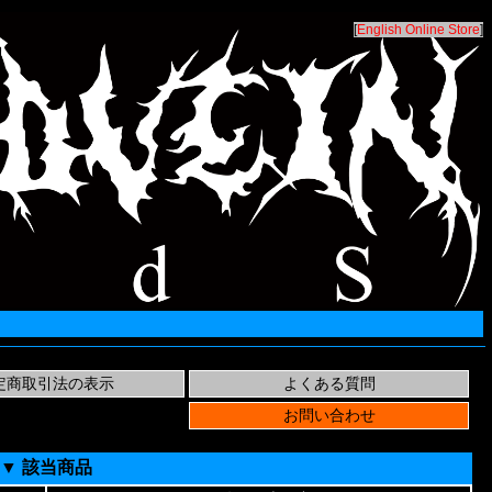
[
English Online Store
]
▼ 該当商品