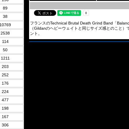
89
38
フランスのTechnical Brutal Death Grind Ba
10769
（Gildanのヘビーウェイトと同じサイズ感とのこと
2538
ント。
114
50
1211
203
252
176
224
477
198
167
306