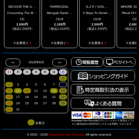
DEVOUR THE U ...
PARRICIDAL
G.Z.P / VIOL ...
WHORE OF B
Consuming The M ...
Mengalir Darah ...
3 Ways To Drown ...
Ritual Of Ho
CD
CD-R
CD-R
CD
2,000円
2,100円
2,000円
2,000
（税込2,200円）
（税込2,310円）
（税込2,200円）
（税込2,2
※在庫残り
2
※在庫残り
2
※在庫残り
2
※在庫残
Amputated Vein Recordsのクレジットカード決済はイプシ
休業日
ロン株式会社の決済代行システムを利用しております。
© 2002 - 2026
Amputated Vein Records
.
All rights reserved.