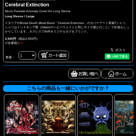
Cerebral Extinction
Necro Parasite Anomaly Cover Art Long Sleeve
Long Sleeve / Large
イタリアのBrutal Death Metal Band「Cerebral Extinction」のカバーアート長袖Tシャツ。
シャツはインドネシア製（Gildanのヘビーウェイトと同じサイズ感とのこと）で生地もしっ
かりしています。タグレスでAVRオリジナルタグをプリント。
3,500円
（税込3,850円）
※在庫残り
5
数量：
こちらの商品も一緒にいかがですか？