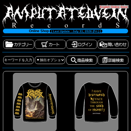
[
English Online Store
]
Online Shop
[ Last Update : July 31, 2026 (Fri.) ]