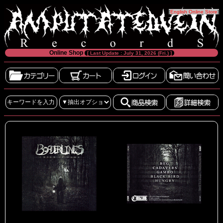
[
English Online Store
]
Online Shop
[ Last Update : July 31, 2026 (Fri.) ]