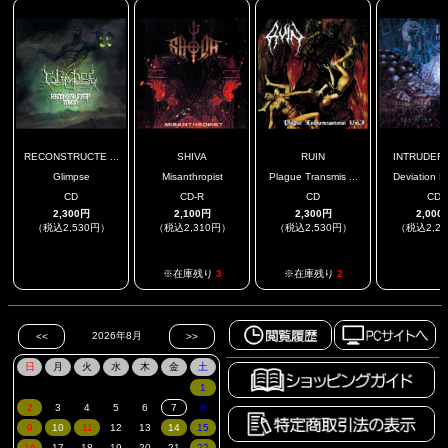
RECONSTRUCTE ...
SHIVA
RUIN
INTRUDER I
Glimpse
Misanthropist
Plague Transmis ...
Deviation F
CD
CD-R
CD
CD
2,300円
2,100円
2,300円
2,000
（税込2,530円）
（税込2,310円）
（税込2,530円）
（税込2,2
.
.
※在庫残り
3
※在庫残り
2