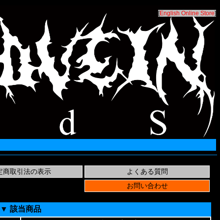
[
English Online Store
]
▼ 該当商品