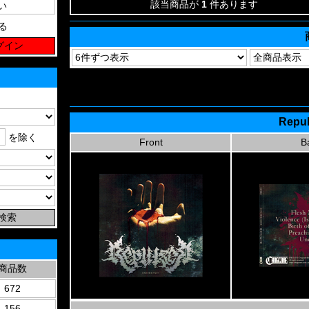
該当商品が
1
件あります
る
Repul
を除く
Front
B
商品数
672
156