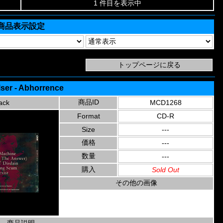
1 件目を表示中
商品表示設定
ser - Abhorrence
商品ID
ack
MCD1268
Format
CD-R
Size
---
価格
---
数量
---
購入
Sold Out
その他の画像