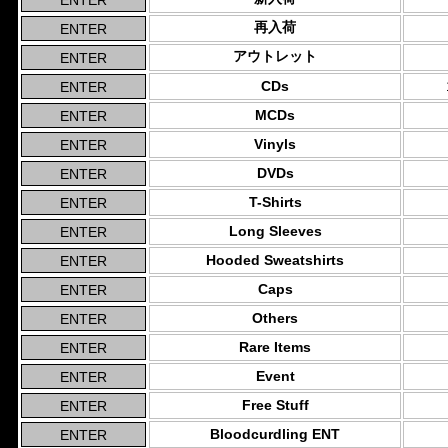
再入荷
アウトレット
CDs
MCDs
Vinyls
DVDs
T-Shirts
Long Sleeves
Hooded Sweatshirts
Caps
Others
Rare Items
Event
Free Stuff
Bloodcurdling ENT