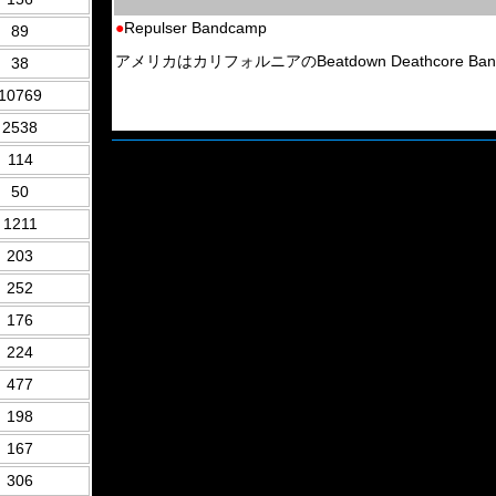
●
Repulser Bandcamp
89
アメリカはカリフォルニアのBeatdown Deathcore Band
38
10769
2538
114
50
1211
203
252
176
224
477
198
167
306