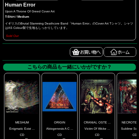
Human Error
Upon A Throne Of Greed Cover Art
T-Shirt / Medium
イギリスのBrutal Slamming Deathcore Band「Human Error」のCover Art Tシャツ。シャツ
はAS Colour製で生地もしっかりしています。
Sold Out
こちらの商品も一緒にいかがですか？
MESHUM
ORIGIN
CRANIAL OSTE ...
NECROTERIO
Enigmatic Exist ...
Abiogenesis A C ...
Victim Of Wicke ...
Sublime Sou
CD
CD
CD
CD