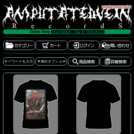
[
English Online Store
]
Online Shop
[ Last Update : July 31, 2026 (Fri.) ]