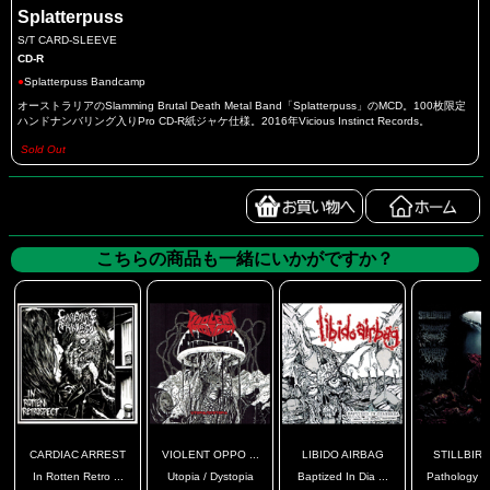
Splatterpuss
S/T CARD-SLEEVE
CD-R
●
Splatterpuss Bandcamp
オーストラリアのSlamming Brutal Death Metal Band「Splatterpuss」のMCD。100枚限定
ハンドナンバリング入りPro CD-R紙ジャケ仕様。2016年Vicious Instinct Records。
Sold Out
こちらの商品も一緒にいかがですか？
CARDIAC ARREST
VIOLENT OPPO ...
LIBIDO AIRBAG
STILLBIRTH
In Rotten Retro ...
Utopia / Dystopia
Baptized In Dia ...
Pathology Of