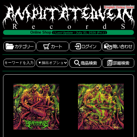
[
English Online Store
]
Online Shop
[ Last Update : July 31, 2026 (Fri.) ]