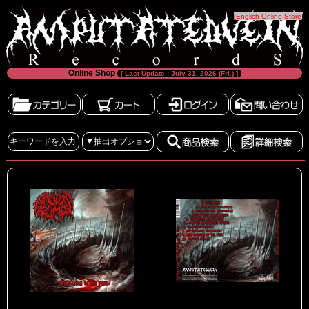
[
English Online Store
]
Online Shop
[ Last Update : July 31, 2026 (Fri.) ]