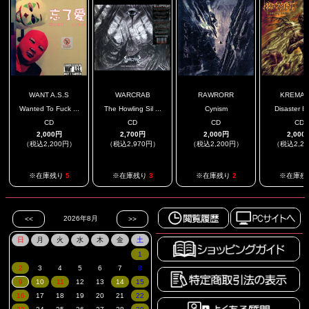
WANT A.S.S
WARCRAB
RAWRORR
KREMAT
Wanted To Fuck ...
The Howling Sil ...
Cynism
Disaster B
CD
CD
CD
CD
2,000円
2,700円
2,000円
2,000
（税込2,200円）
（税込2,970円）
（税込2,200円）
（税込2,2
※在庫残り
5
※在庫残り
3
※在庫残り
2
※在庫残