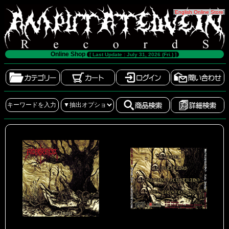
[
English Online Store
]
Online Shop
[ Last Update : July 31, 2026 (Fri.) ]