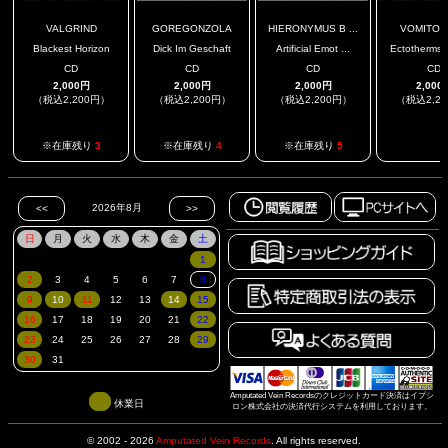
VALGRIND
GOREGONZOLA
HIERONYMUS B ...
VOMITOL
Blackest Horizon
Dick Im Geschaft
Artificial Emot ...
Ectotherms B
CD
CD
CD
CD
2,000円
2,000円
2,000円
2,000
（税込2,200円）
（税込2,200円）
（税込2,200円）
（税込2,2
.
※在庫残り
3
※在庫残り
4
※在庫残り
5
Amputated Vein Recordsのクレジットカード決済はイプシ
休業日
ロン株式会社の決済代行システムを利用しております。
© 2002 - 2026
Amputated Vein Records
.
All rights reserved.