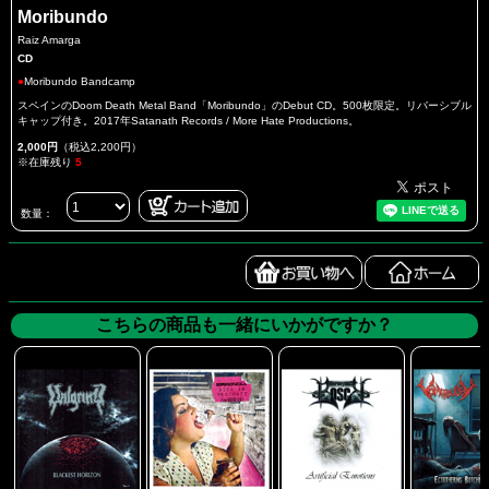
Moribundo
Raiz Amarga
CD
●
Moribundo Bandcamp
スペインのDoom Death Metal Band「Moribundo」のDebut CD。500枚限定。リバーシブル
キャップ付き。2017年Satanath Records / More Hate Productions。
2,000円
（税込2,200円）
※在庫残り
5
数量：
こちらの商品も一緒にいかがですか？