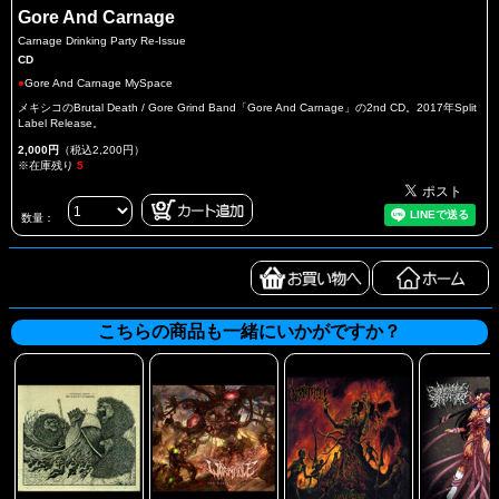
Gore And Carnage
Carnage Drinking Party Re-Issue
CD
●
Gore And Carnage MySpace
メキシコのBrutal Death / Gore Grind Band「Gore And Carnage」の2nd CD。2017年Split
Label Release。
2,000円
（税込2,200円）
※在庫残り
5
数量：
こちらの商品も一緒にいかがですか？