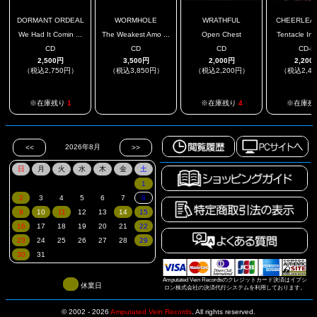
DORMANT ORDEAL
WORMHOLE
WRATHFUL
CHEERLEAD
We Had It Comin ...
The Weakest Amo ...
Open Chest
Tentacle Ind
CD
CD
CD
CD-R
2,500円
3,500円
2,000円
2,200
（税込2,750円）
（税込3,850円）
（税込2,200円）
（税込2,4
.
※在庫残り
1
※在庫残り
4
※在庫残
Amputated Vein Recordsのクレジットカード決済はイプシ
休業日
ロン株式会社の決済代行システムを利用しております。
© 2002 - 2026
Amputated Vein Records
.
All rights reserved.