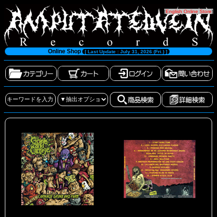
[
English Online Store
]
Online Shop
[ Last Update : July 31, 2026 (Fri.) ]