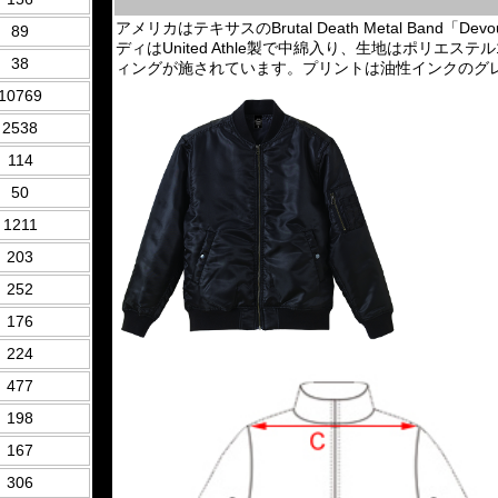
アメリカはテキサスのBrutal Death Metal Band
89
ディはUnited Athle製で中綿入り、生地はポリエ
38
ィングが施されています。プリントは油性インクのグ
10769
2538
114
50
1211
203
252
176
224
477
198
167
306