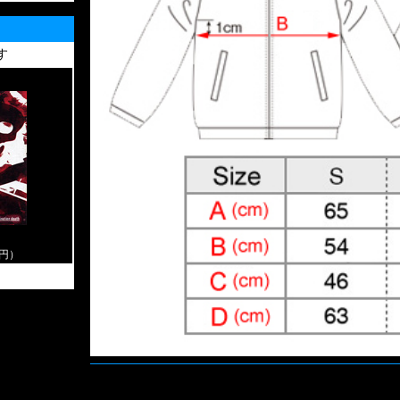
す
0円）