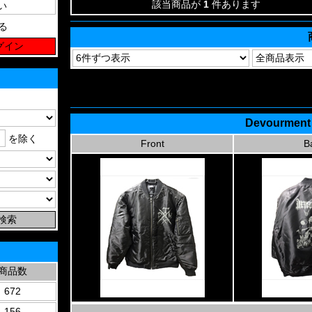
該当商品が
1
件あります
る
Devourment 
を除く
Front
B
商品数
672
156