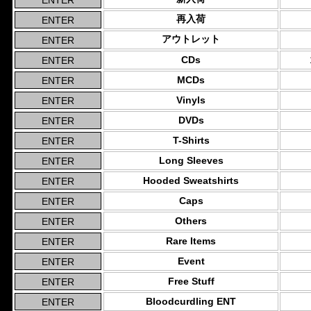
再入荷
アウトレット
CDs
MCDs
Vinyls
DVDs
T-Shirts
Long Sleeves
Hooded Sweatshirts
Caps
Others
Rare Items
Event
Free Stuff
Bloodcurdling ENT