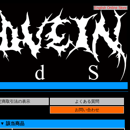
[
English Online Store
]
▼ 該当商品