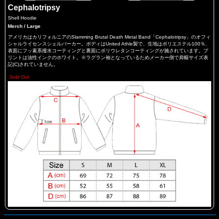
Cephalotripsy
Shell Hoodie
Merch / Large
アメリカはカリフォルニアのSlamming Brutal Death Metal Band「Cephalotripsy」のオフィ
シャルライセンスシェルパーカー。ボディはUnited Athle製で、生地はポリエステル100％、
表面にフッ素系撥水コーティングと裏面にポリウレタンコーティングが施されています。プ
リントは油性インクのホワイト。※ラグラン袖となっているためメーカー側で肩幅サイズ表
記(C)されていません。
Sold Out