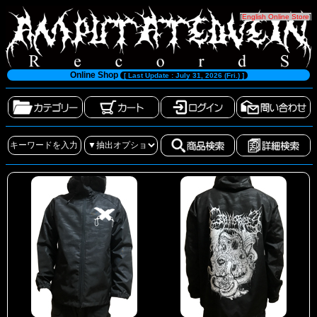
[
English Online Store
]
Online Shop
[ Last Update : July 31, 2026 (Fri.) ]