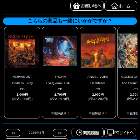
こちらの商品も一緒にいかがですか？
NERVAGUST
THORN
ANGELIVORE
GOLEM OF G
Godless Entity
Evergloom DIGI- ...
Fleshfeast
The Stench O
CD
CD
CD
CD
2,000円
2,700円
2,000円
2,000
（税込2,200円）
（税込2,970円）
（税込2,200円）
（税込2,2
.
※在庫残り
2
※在庫残り
5
※在庫残