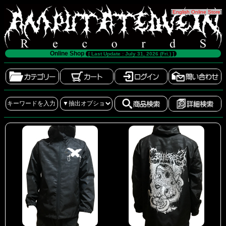
[
English Online Store
]
Online Shop
[ Last Update : July 31, 2026 (Fri.) ]