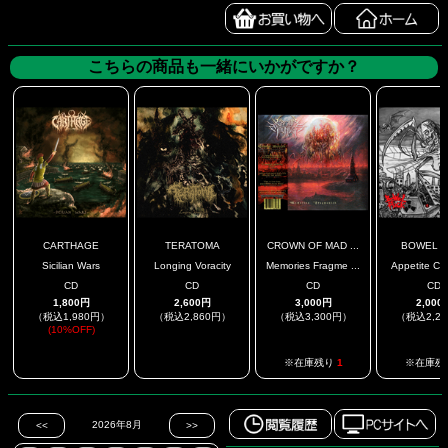
こちらの商品も一緒にいかがですか？
CARTHAGE
TERATOMA
CROWN OF MAD ...
BOWEL F
Sicilian Wars
Longing Voracity
Memories Fragme ...
Appetite Co
CD
CD
CD
CD
1,800円
2,600円
3,000円
2,000
（税込1,980円）
（税込2,860円）
（税込3,300円）
（税込2,2
(10%OFF)
.
.
※在庫残り
1
※在庫残