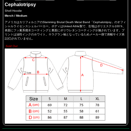
Cephalotripsy
Shell Hoodie
Merch / Medium
アメリカはカリフォルニアのSlamming Brutal Death Metal Band「Cephalotripsy」のオフィ
シャルライセンスシェルパーカー。ボディはUnited Athle製で、生地はポリエステル100％、
表面にフッ素系撥水コーティングと裏面にポリウレタンコーティングが施されています。プ
リントは油性インクのホワイト。※ラグラン袖となっているためメーカー側で肩幅サイズ表
記(C)されていません。
Sold Out