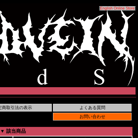
[
English Online Store
]
▼ 該当商品