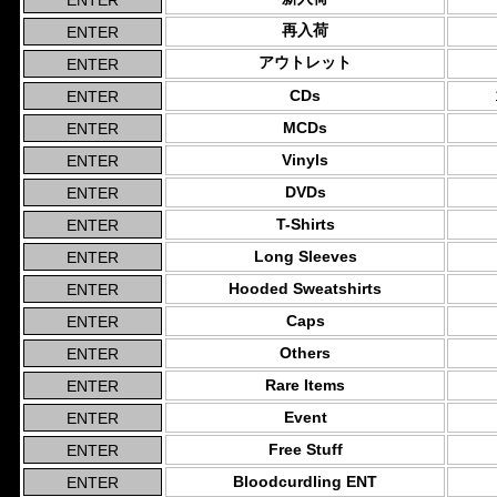
再入荷
アウトレット
CDs
MCDs
Vinyls
DVDs
T-Shirts
Long Sleeves
Hooded Sweatshirts
Caps
Others
Rare Items
Event
Free Stuff
Bloodcurdling ENT