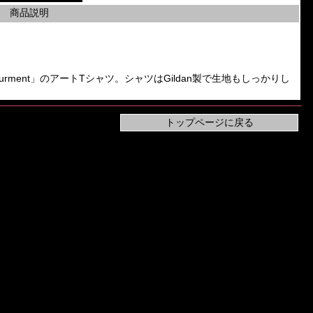
商品説明
「Devourment」のアートTシャツ。シャツはGildan製で生地もしっかりし