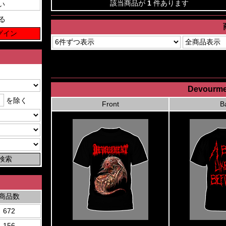
該当商品が
1
件あります
る
Devourmen
を除く
Front
B
商品数
672
156