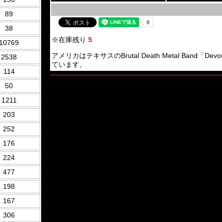
89
38
※在庫残り
5
10769
アメリカはテキサスのBrutal Death Metal Band
2538
ています。
114
50
1211
203
252
176
224
477
198
167
306