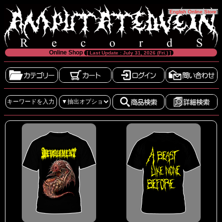
[
English Online Store
]
Online Shop
[ Last Update : July 31, 2026 (Fri.) ]