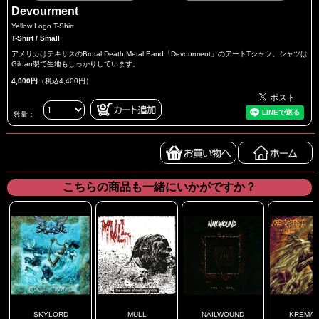
Devourment
Yellow Logo T-Shirt
T-Shirt / Small
アメリカはテキサスのBrutal Death Metal Band「Devourment」のアートTシャツ。シャツは
Gildan製で生地もしっかりしています。
4,000円
（税込4,400円）
数量：
こちらの商品も一緒にいかがですか？
SKYLORD
MULL
NAILWOUND
KREMAT