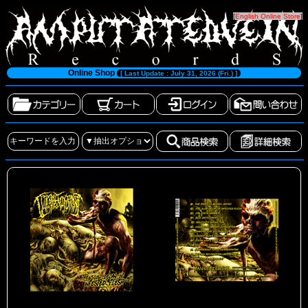
[
English Online Store
]
Online Shop
[ Last Update : July 31, 2026 (Fri.) ]