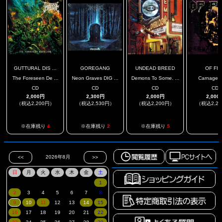
GUTTURAL DIS ...
GOREGANG
UNDEAD BREED
OF FI
The Foreseen De ...
Neon Graves DIG ...
Demons To Some. ...
Carnage F
CD
CD
CD
CD
2,000円
2,300円
2,000円
2,000
（税込2,200円）
（税込2,530円）
（税込2,200円）
（税込2,2
.
※在庫残り
4
※在庫残り
2
※在庫残り
5