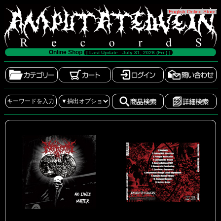
[
English Online Store
]
Online Shop
[ Last Update : July 31, 2026 (Fri.) ]