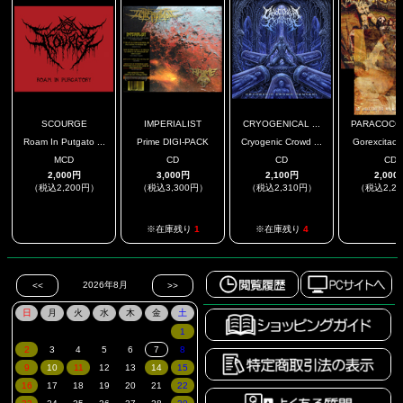
SCOURGE
IMPERIALIST
CRYOGENICAL ...
PARACOCCID
Roam In Putgato ...
Prime DIGI-PACK
Cryogenic Crowd ...
Gorexcitacio
MCD
CD
CD
CD
2,000円
3,000円
2,100円
2,000
（税込2,200円）
（税込3,300円）
（税込2,310円）
（税込2,2
.
.
※在庫残り
1
※在庫残り
4