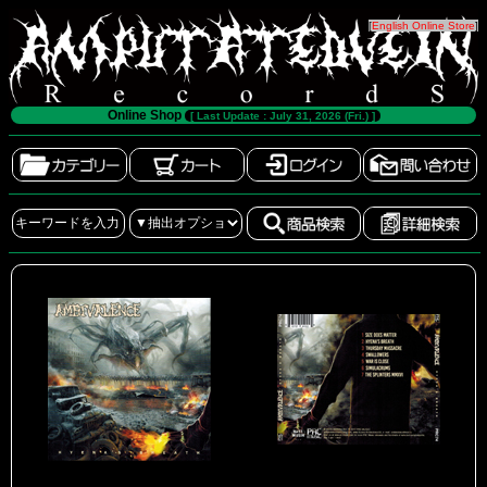
[
English Online Store
]
Online Shop
[ Last Update : July 31, 2026 (Fri.) ]