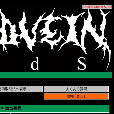
[
English Online Store
]
▼ 該当商品