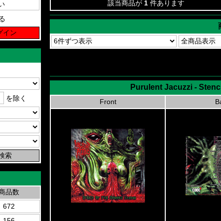
該当商品が
1
件あります
る
Purulent Jacuzzi - Sten
を除く
Front
B
商品数
672
156