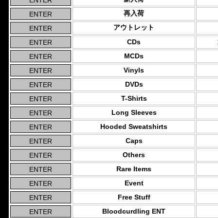
再入荷
アウトレット
CDs
MCDs
Vinyls
DVDs
T-Shirts
Long Sleeves
Hooded Sweatshirts
Caps
Others
Rare Items
Event
Free Stuff
Bloodcurdling ENT