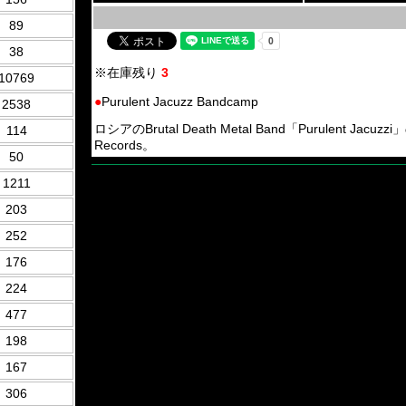
89
38
※在庫残り
3
10769
●
Purulent Jacuzz Bandcamp
2538
ロシアのBrutal Death Metal Band「Purulent 
114
Records。
50
1211
203
252
176
224
477
198
167
306