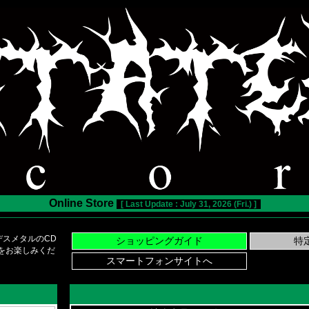
Online Store
[ Last Update : July 31, 2026 (Fri.) ]
スメタルのCD
い物をお楽しみくだ