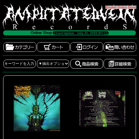
[
English Online Store
]
Online Shop
[ Last Update : July 31, 2026 (Fri.) ]