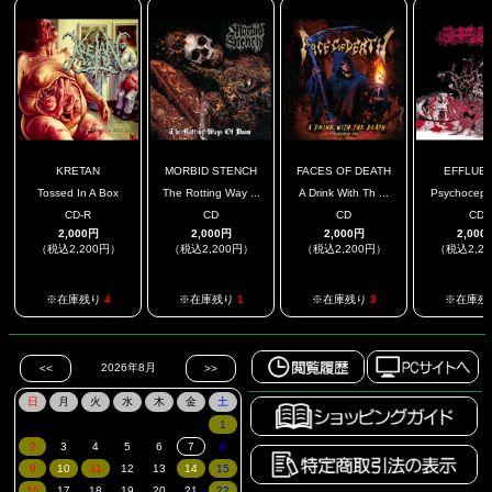
KRETAN
MORBID STENCH
FACES OF DEATH
EFFLUE
Tossed In A Box
The Rotting Way ...
A Drink With Th ...
Psychocephal
CD-R
CD
CD
CD
2,000円
2,000円
2,000円
2,000
（税込2,200円）
（税込2,200円）
（税込2,200円）
（税込2,2
※在庫残り
4
※在庫残り
1
※在庫残り
3
※在庫残