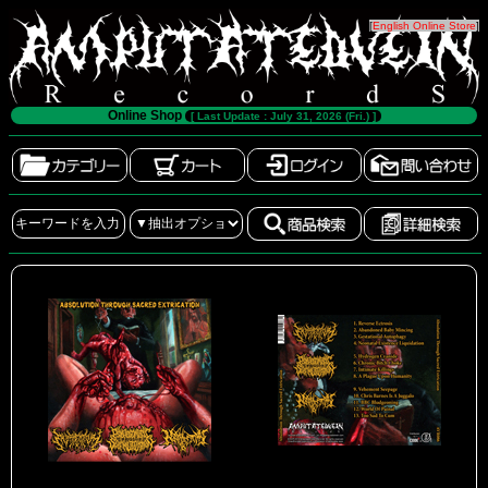
[
English Online Store
]
Online Shop
[ Last Update : July 31, 2026 (Fri.) ]