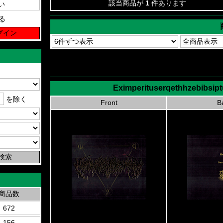
該当商品が
1
件あります
る
Eximperituserqethhzebibsip
を除く
Front
B
商品数
672
156