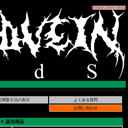
[
English Online Store
]
▼ 該当商品