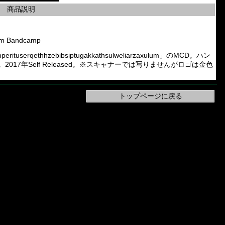
商品説明
lum Bandcamp
perituserqethhzebibsiptugakkathsulweliarzaxulum」のMCD。ハン
17年Self Released。※スキャナーでは写りませんがロゴは金色