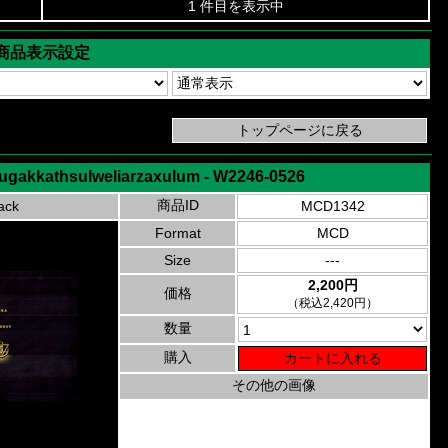
1 件目を表示中
商品表示設定
tugakkathsulweliarzaxulum - W2246-0526
商品ID
ack
MCD1342
Format
MCD
Size
---
2,200円
価格
（税込2,420円）
数量
購入
その他の画像