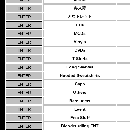
再入荷
アウトレット
CDs
MCDs
Vinyls
DVDs
T-Shirts
Long Sleeves
Hooded Sweatshirts
Caps
Others
Rare Items
Event
Free Stuff
Bloodcurdling ENT