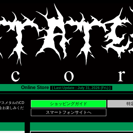
Online Store
[ Last Update : July 31, 2026 (Fri.) ]
スメタルのCD
い物をお楽しみくだ