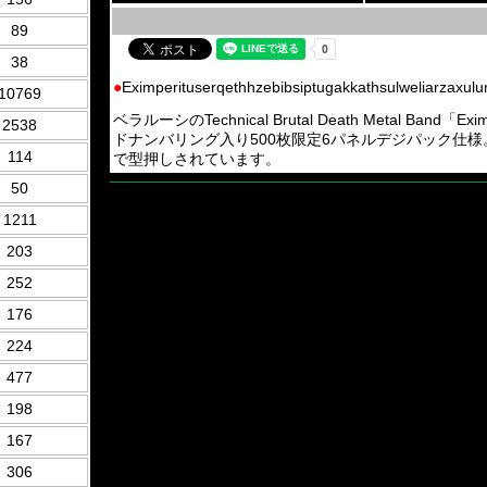
89
38
●
Eximperituserqethhzebibsiptugakkathsulweliarzaxu
10769
ベラルーシのTechnical Brutal Death Metal Band「Exim
2538
ドナンバリング入り500枚限定6パネルデジパック仕様。20
114
で型押しされています。
50
1211
203
252
176
224
477
198
167
306