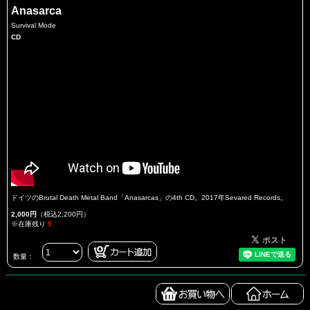
Anasarca
Survival Mode
CD
ドイツのBrutal Death Metal Band「Anasarcas」の4th CD。2017年Sevared Records。
2,000円
（税込2,200円）
※在庫残り
5
数量：