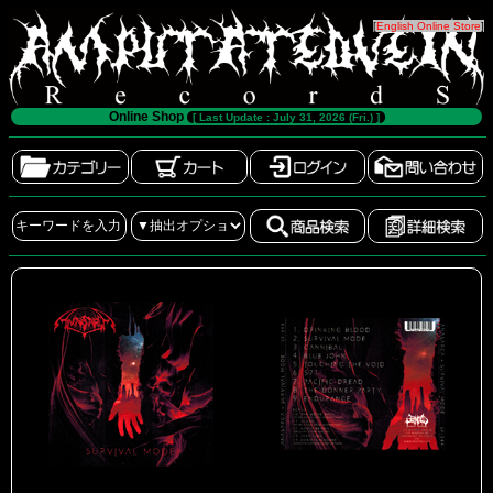
[
English Online Store
]
Online Shop
[ Last Update : July 31, 2026 (Fri.) ]