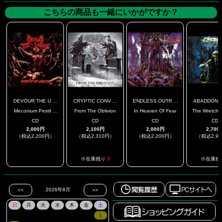
こちらの商品も一緒にいかがですか？
DEVOUR THE U ...
CRYPTIC CONV ...
ENDLESS OUTR ...
ABADDON IN
Meconium Pestil ...
From The Oblivion
In Heaven Of Fear
The Wretched
CD
CD
CD
CD
2,000円
2,100円
2,000円
2,700
（税込2,200円）
（税込2,310円）
（税込2,200円）
（税込2,9
.
.
※在庫残り
3
※在庫残