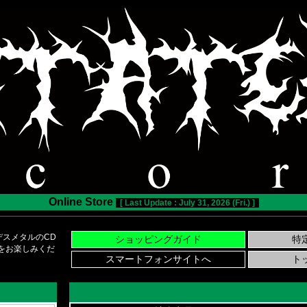
Online Store
[ Last Update : July 31, 2026 (Fri.) ]
スメタルのCD
い物をお楽しみくだ