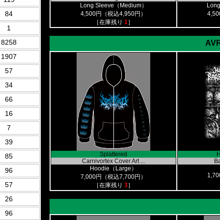
Long Sleeve（Medium）
Lon
84
4,500円（税込4,950円）
4,5
［在庫残り
1
］
1
8258
AVR
1907
57
34
66
16
7
39
Splattered
H
85
Carnivortex Cover Art ...
B
Hoodie（Large）
96
1,7
7,000円（税込7,700円）
57
［在庫残り
3
］
26
96