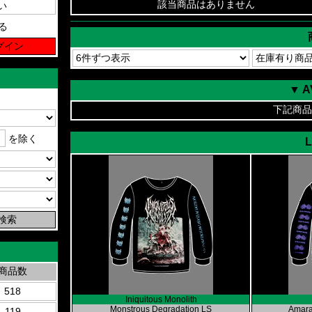
該当商品はありません
る
▼ 
下記商品
を除く
L
商品数
518
Iniquitous Monolith
Monstrous Degradation LS
Amara
119