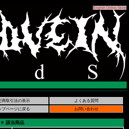
[
English Online Store
]
▼ 該当商品