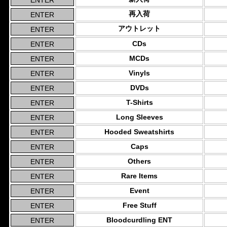
再入荷
アウトレット
CDs
MCDs
Vinyls
DVDs
T-Shirts
Long Sleeves
Hooded Sweatshirts
Caps
Others
Rare Items
Event
Free Stuff
Bloodcurdling ENT