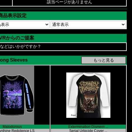
該当ページがありません
商品表示設定
AVRからのご提案
などはいかがですか？
ong Sleeves
Malodorous
Extermination Dismem ...
nthine Redolence LS
Serial Urbicide Cover ...