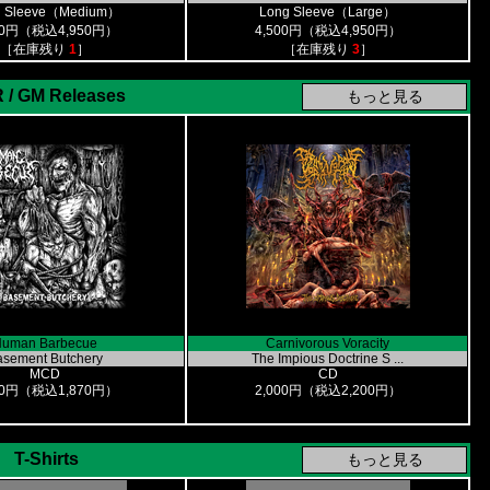
g Sleeve（Medium）
Long Sleeve（Large）
00円（税込4,950円）
4,500円（税込4,950円）
［在庫残り
1
］
［在庫残り
3
］
 / GM Releases
uman Barbecue
Carnivorous Voracity
asement Butchery
The Impious Doctrine S ...
MCD
CD
00円（税込1,870円）
2,000円（税込2,200円）
T-Shirts