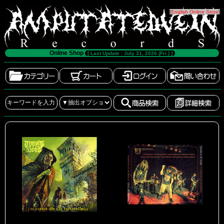
[
English Online Store
]
Online Shop
[ Last Update : July 31, 2026 (Fri.) ]