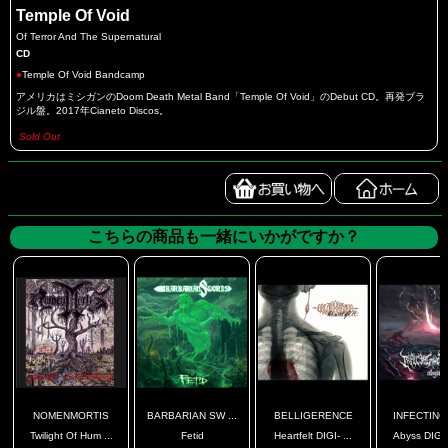
Temple Of Void
Of Terror And The Supernatural
CD
●
Temple Of Void Bandcamp
アメリカはミシガンのDoom Death Metal Band「Temple Of Void」のDebut CD。再発ブラ
ジル盤。2017年Cianeto Discos。
Sold Out
こちらの商品も一緒にいかがですか？
NOMENMORTIS
BARBARIAN SW ...
BELLIGERENCE
INFECTING 
Twilight Of Hum ...
Fetid
Heartfelt DIGI- ...
Abyss DIGI