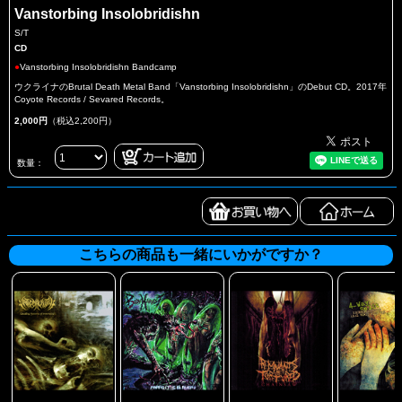
Vanstorbing Insolobridishn
S/T
CD
●
Vanstorbing Insolobridishn Bandcamp
ウクライナのBrutal Death Metal Band「Vanstorbing Insolobridishn」のDebut CD。2017年
Coyote Records / Sevared Records。
2,000円
（税込2,200円）
数量：
こちらの商品も一緒にいかがですか？