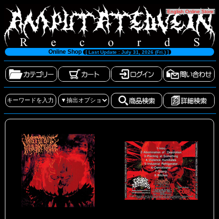
[
English Online Store
]
Online Shop
[ Last Update : July 31, 2026 (Fri.) ]