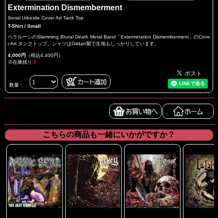
Extermination Dismemberment
Serial Urbicide Cover Art Tank Top
T-Shirt / Small
ベラルーシのSlamming Brutal Death Metal Band「Extermination Dismemberment」のCove
r Art タンクトップ。シャツはGildan製で生地もしっかりしています。
4,000円
（税込4,400円）
※在庫残り
2
数量：
こちらの商品も一緒にいかがですか？