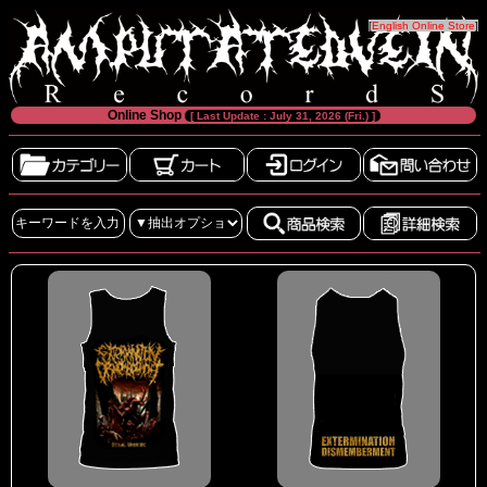
[
English Online Store
]
Online Shop
[ Last Update : July 31, 2026 (Fri.) ]