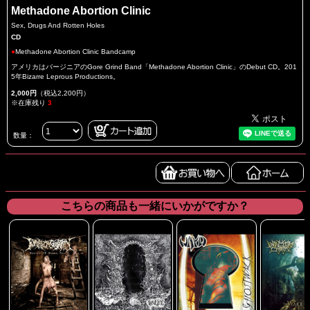
Methadone Abortion Clinic
Sex, Drugs And Rotten Holes
CD
●
Methadone Abortion Clinic Bandcamp
アメリカはバージニアのGore Grind Band「Methadone Abortion Clinic」のDebut CD。201
5年Bizarre Leprous Productions。
2,000円
（税込2,200円）
※在庫残り
3
数量：
こちらの商品も一緒にいかがですか？