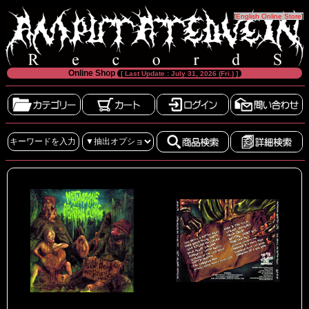
[
English Online Store
]
Online Shop
[ Last Update : July 31, 2026 (Fri.) ]