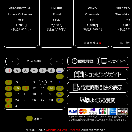
INTRORECTALG ...
UNLIFE
WAYD
INFECTED 
Hooves Of Human ...
Portal
Ghostwalk
The Wake O
MCD
CD-R
CD
CD
1,700円
2,100円
2,000円
2,000
（税込1,870円）
（税込2,310円）
（税込2,200円）
（税込2,2
.
.
※在庫残り
5
※在庫残
Amputated Vein Recordsのクレジットカード決済はイプシ
休業日
ロン株式会社の決済代行システムを利用しております。
© 2002 - 2026
Amputated Vein Records
.
All rights reserved.