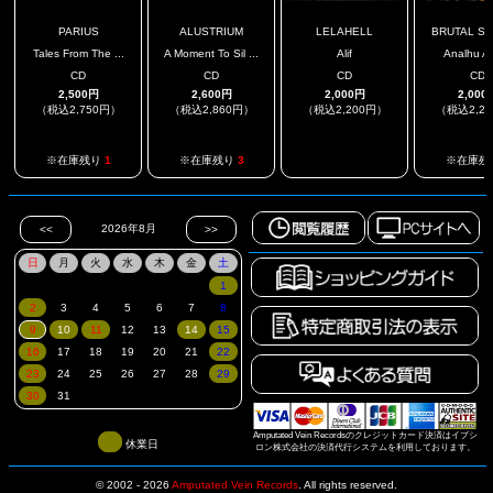
PARIUS
ALUSTRIUM
LELAHELL
BRUTAL SPH
Tales From The ...
A Moment To Sil ...
Alif
Analhu A
CD
CD
CD
CD
2,500円
2,600円
2,000円
2,000
（税込2,750円）
（税込2,860円）
（税込2,200円）
（税込2,2
.
※在庫残り
1
※在庫残り
3
※在庫残
Amputated Vein Recordsのクレジットカード決済はイプシ
休業日
ロン株式会社の決済代行システムを利用しております。
© 2002 - 2026
Amputated Vein Records
.
All rights reserved.