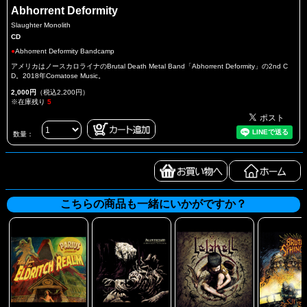
Abhorrent Deformity
Slaughter Monolith
CD
●
Abhorrent Deformity Bandcamp
アメリカはノースカロライナのBrutal Death Metal Band「Abhorrent Deformity」の2nd C
D。2018年Comatose Music。
2,000円
（税込2,200円）
※在庫残り
5
数量：
こちらの商品も一緒にいかがですか？