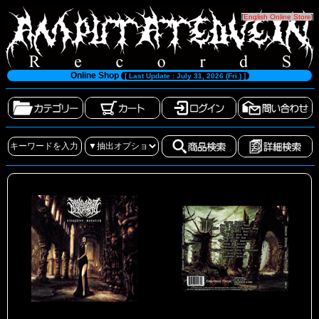
[
English Online Store
]
Online Shop
[ Last Update : July 31, 2026 (Fri.) ]