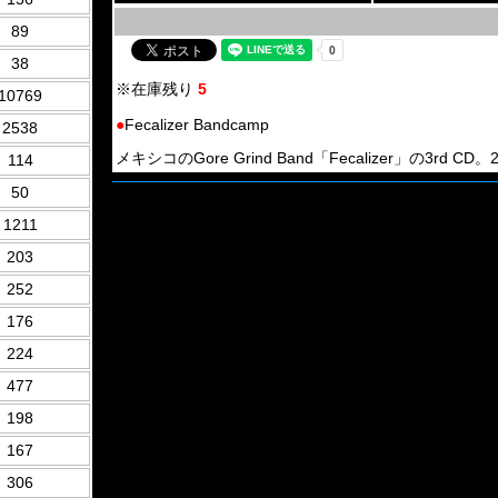
89
38
※在庫残り
5
10769
●
Fecalizer Bandcamp
2538
メキシコのGore Grind Band「Fecalizer」の3rd CD。2
114
50
1211
203
252
176
224
477
198
167
306