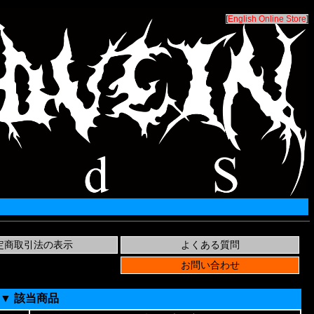
[
English Online Store
]
▼ 該当商品