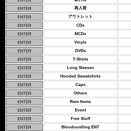
再入荷
アウトレット
CDs
MCDs
Vinyls
DVDs
T-Shirts
Long Sleeves
Hooded Sweatshirts
Caps
Others
Rare Items
Event
Free Stuff
Bloodcurdling ENT