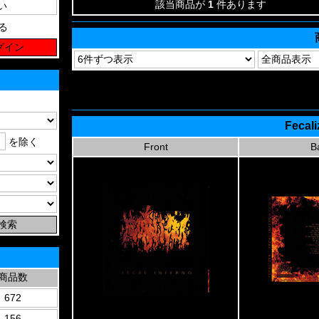
該当商品が
1
件あります
る
Fecali
を除く
Front
B
商品数
672
156