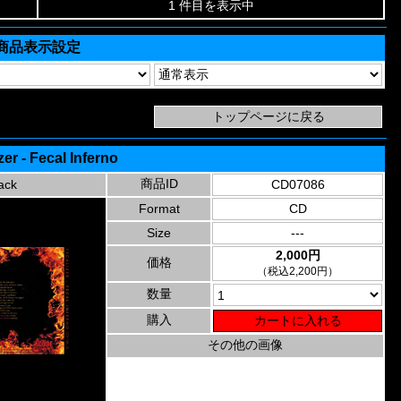
1 件目を表示中
商品表示設定
zer - Fecal Inferno
商品ID
ack
CD07086
Format
CD
Size
---
2,000円
価格
（税込2,200円）
数量
購入
その他の画像