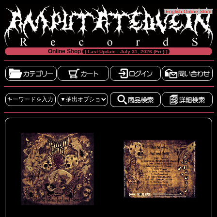
[
English Online Store
]
Online Shop
[ Last Update : July 31, 2026 (Fri.) ]