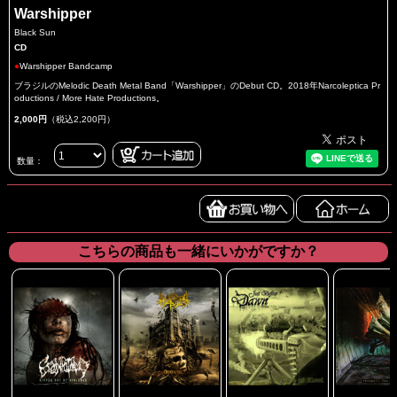
Warshipper
Black Sun
CD
●
Warshipper Bandcamp
ブラジルのMelodic Death Metal Band「Warshipper」のDebut CD。2018年Narcoleptica Pr
oductions / More Hate Productions。
2,000円
（税込2,200円）
数量：
こちらの商品も一緒にいかがですか？