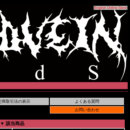
[
English Online Store
]
▼ 該当商品