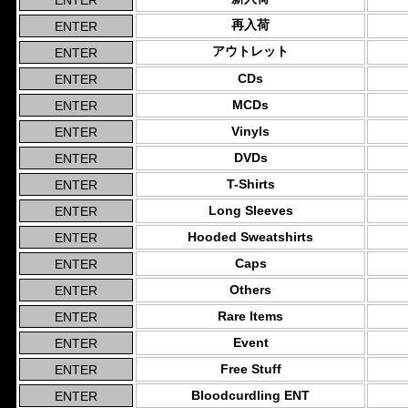
再入荷
アウトレット
CDs
MCDs
Vinyls
DVDs
T-Shirts
Long Sleeves
Hooded Sweatshirts
Caps
Others
Rare Items
Event
Free Stuff
Bloodcurdling ENT