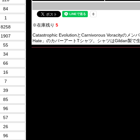
84
1
※在庫残り
5
8258
Catastrophic EvolutionとCarnivorous Voracityのメ
1907
Hate」のカバーアートTシャツ。シャツはGildan製
55
34
66
16
7
39
85
96
57
26
96