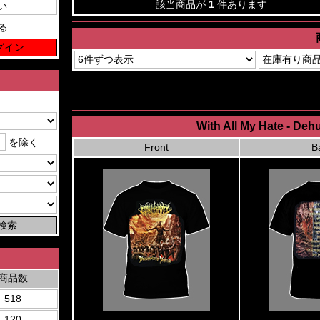
該当商品が
1
件あります
る
With All My Hate - Deh
を除く
Front
B
商品数
518
120