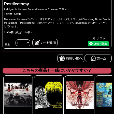
Pestilectomy
Indulged In Human Survival Instincts Cover Art T-Shirt
T-Shirt / Large
Decimated Humansのメンバー擁するアメリカはネバダとオランダのSlamming Brutal Death
Metal Band「Pestilectomy」のカバーアートTシャツ。シャツはGildan製で生地もしっかり
しています。
2,900円
（税込3,190円）
数量：
こちらの商品も一緒にいかがですか？