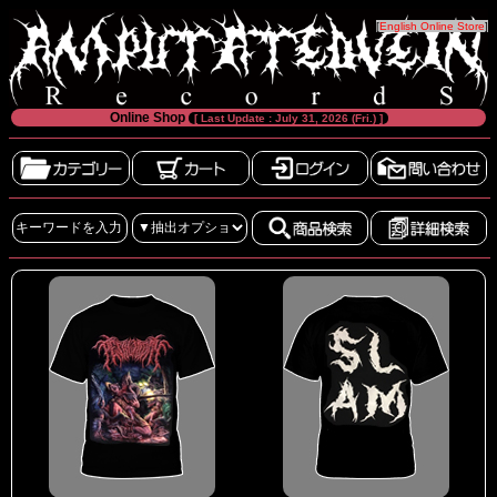
[
English Online Store
]
Online Shop
[ Last Update : July 31, 2026 (Fri.) ]