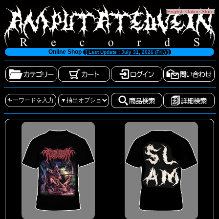
[
English Online Store
]
Online Shop
[ Last Update : July 31, 2026 (Fri.) ]