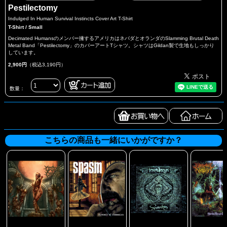
Pestilectomy
Indulged In Human Survival Instincts Cover Art T-Shirt
T-Shirt / Small
Decimated Humansのメンバー擁するアメリカはネバダとオランダのSlamming Brutal Death
Metal Band「Pestilectomy」のカバーアートTシャツ。シャツはGildan製で生地もしっかり
しています。
2,900円
（税込3,190円）
数量：
こちらの商品も一緒にいかがですか？