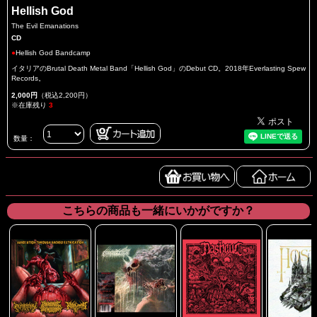
Hellish God
The Evil Emanations
CD
●
Hellish God Bandcamp
イタリアのBrutal Death Metal Band「Hellish God」のDebut CD。2018年Everlasting Spew
Records。
2,000円
（税込2,200円）
※在庫残り
3
数量：
こちらの商品も一緒にいかがですか？