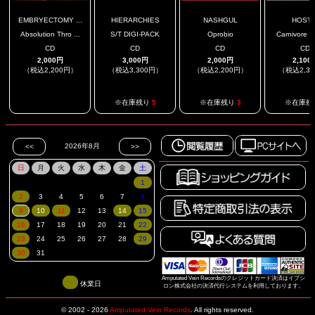
EMBRYECTOMY ...
HIERARCHIES
NASHGUL
HOSTI
Absolution Thro ...
S/T DIGI-PACK
Oprobio
Carnivore Ca
CD
CD
CD
CD
2,000円
3,000円
2,000円
2,100
（税込2,200円）
（税込3,300円）
（税込2,200円）
（税込2,3
.
※在庫残り
5
※在庫残り
3
※在庫残
Amputated Vein Recordsのクレジットカード決済はイプシ
休業日
ロン株式会社の決済代行システムを利用しております。
© 2002 - 2026
Amputated Vein Records
.
All rights reserved.