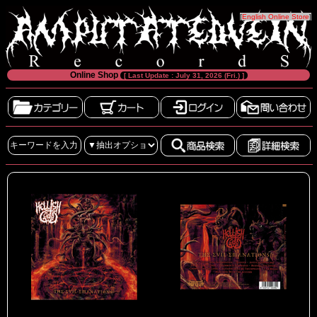
[
English Online Store
]
Online Shop
[ Last Update : July 31, 2026 (Fri.) ]