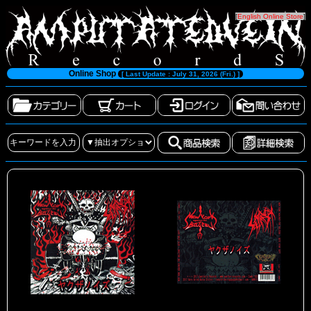
[
English Online Store
]
Online Shop
[ Last Update : July 31, 2026 (Fri.) ]