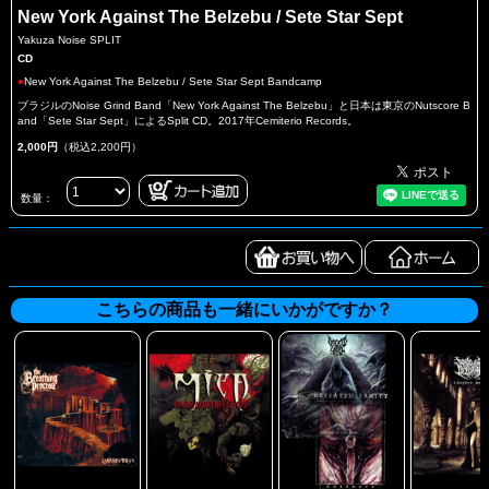
New York Against The Belzebu / Sete Star Sept
Yakuza Noise SPLIT
CD
●
New York Against The Belzebu / Sete Star Sept Bandcamp
ブラジルのNoise Grind Band「New York Against The Belzebu」と日本は東京のNutscore B
and「Sete Star Sept」によるSplit CD。2017年Cemiterio Records。
2,000円
（税込2,200円）
数量：
こちらの商品も一緒にいかがですか？