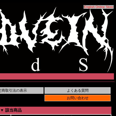
[
English Online Store
]
▼ 該当商品