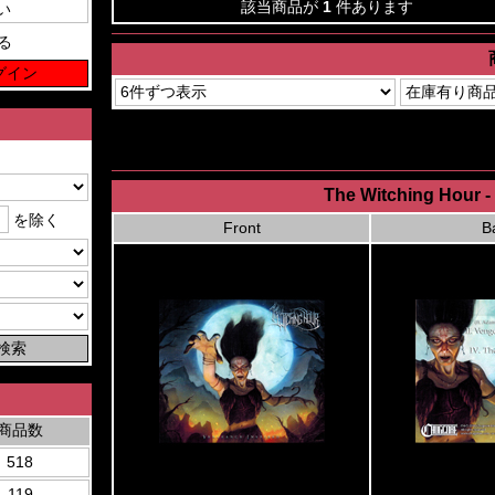
該当商品が
1
件あります
る
The Witching Hour 
を除く
Front
B
商品数
518
119