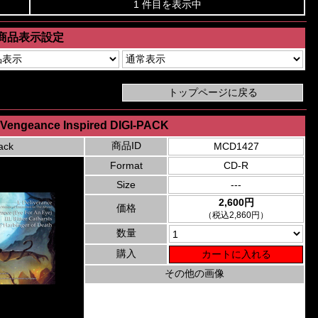
1 件目を表示中
商品表示設定
- Vengeance Inspired DIGI-PACK
商品ID
ack
MCD1427
Format
CD-R
Size
---
2,600円
価格
（税込2,860円）
数量
購入
その他の画像