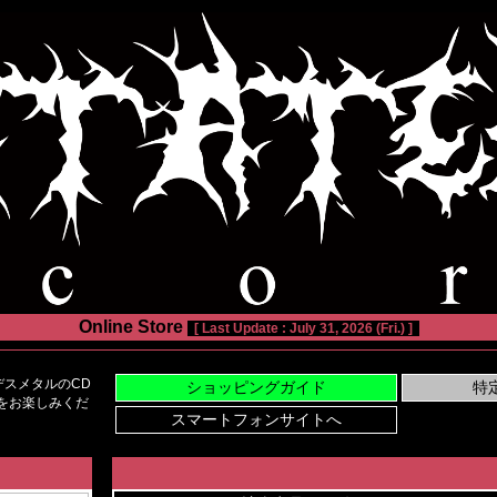
Online Store
[ Last Update : July 31, 2026 (Fri.) ]
スメタルのCD
い物をお楽しみくだ