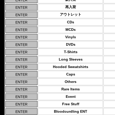
再入荷
アウトレット
CDs
MCDs
Vinyls
DVDs
T-Shirts
Long Sleeves
Hooded Sweatshirts
Caps
Others
Rare Items
Event
Free Stuff
Bloodcurdling ENT