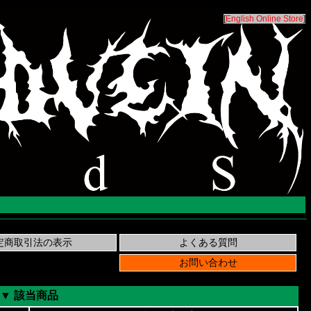
[
English Online Store
]
▼ 該当商品