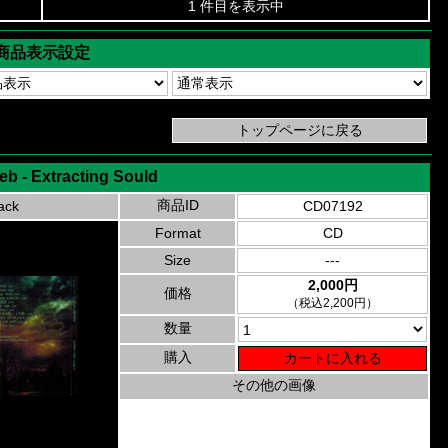
1 件目を表示中
商品表示設定
b - Extracting Sould
商品ID
ack
CD07192
Format
CD
Size
---
2,000円
価格
（税込2,200円）
数量
購入
その他の画像