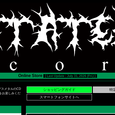
Online Store
[ Last Update : July 31, 2026 (Fri.) ]
スメタルのCD
い物をお楽しみくだ