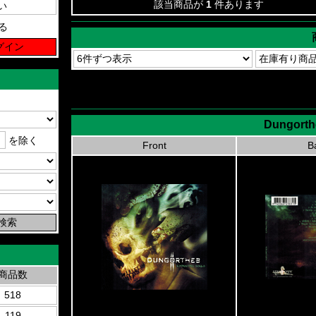
該当商品が
1
件あります
る
Dungorthe
を除く
Front
B
商品数
518
119