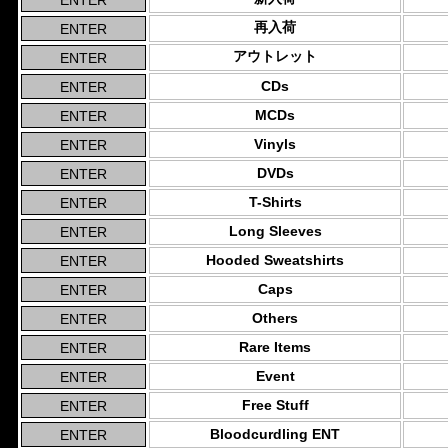
再入荷
アウトレット
CDs
MCDs
Vinyls
DVDs
T-Shirts
Long Sleeves
Hooded Sweatshirts
Caps
Others
Rare Items
Event
Free Stuff
Bloodcurdling ENT