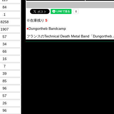
84
1
※在庫残り
5
8258
●
Dungortheb Bandcamp
1907
フランスのTechnical Death Metal Band「Dungortheb
57
34
66
16
7
39
85
96
57
26
96