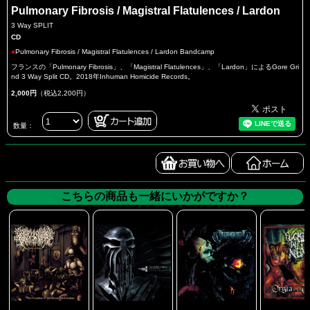
Pulmonary Fibrosis / Magistral Flatulences / Lardon
3 Way SPLIT
CD
●
Pulmonary Fibrosis / Magistral Flatulences / Lardon Bandcamp
フランスの「Pulmonary Fibrosis」、「Magistral Flatulences」、「Lardon」によるGore Gri
nd 3 Way Split CD。2018年Inhuman Homicide Records。
2,000円
（税込2,200円）
数量：
こちらの商品も一緒にいかがですか？