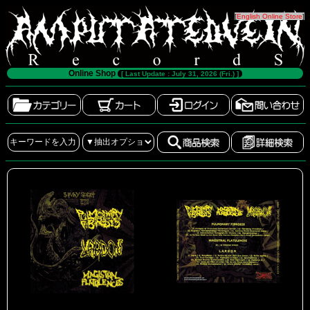
[
English Online Store
]
Online Shop
[ Last Update : July 31, 2026 (Fri.) ]