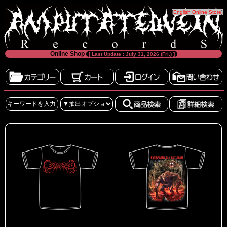
[
English Online Store
]
Online Shop
[ Last Update : July 31, 2026 (Fri.) ]