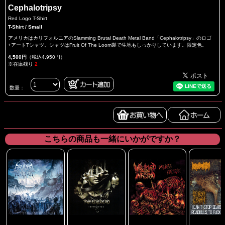
Cephalotripsy
Red Logo T-Shirt
T-Shirt / Small
アメリカはカリフォルニアのSlamming Brutal Death Metal Band「Cephalotripsy」のロゴ
+アートTシャツ。シャツはFruit Of The Loom製で生地もしっかりしています。限定色。
4,500円
（税込4,950円）
※在庫残り
2
数量：
こちらの商品も一緒にいかがですか？