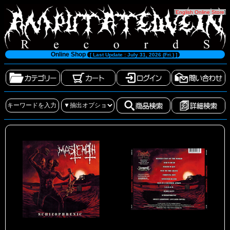
[
English Online Store
]
Online Shop
[ Last Update : July 31, 2026 (Fri.) ]