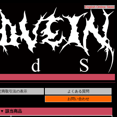
[
English Online Store
]
▼ 該当商品