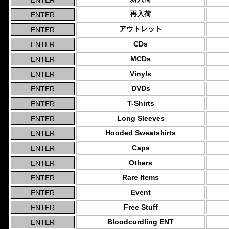
再入荷
アウトレット
CDs
MCDs
Vinyls
DVDs
T-Shirts
Long Sleeves
Hooded Sweatshirts
Caps
Others
Rare Items
Event
Free Stuff
Bloodcurdling ENT