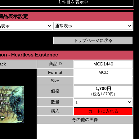
1 件目を表示中
商品表示設定
tion - Heartless Existence
商品ID
ack
MCD1440
Format
MCD
Size
---
1,700円
価格
（税込1,870円）
数量
購入
その他の画像