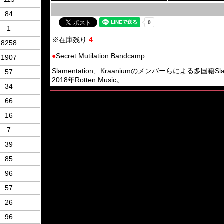
84
1
※在庫残り
4
8258
●
Secret Mutilation Bandcamp
1907
Slamentation、Kraaniumのメンバーらによる多国籍Slamming
57
2018年Rotten Music。
34
66
16
7
39
85
96
57
26
96