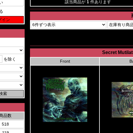
該当商品が
1
件あります
る
Secret Mutila
を除く
Front
B
商品数
518
119