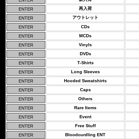
再入荷
アウトレット
CDs
MCDs
Vinyls
DVDs
T-Shirts
Long Sleeves
Hooded Sweatshirts
Caps
Others
Rare Items
Event
Free Stuff
Bloodcurdling ENT