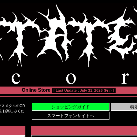
Online Store
[ Last Update : July 31, 2026 (Fri.) ]
スメタルのCD
い物をお楽しみくだ