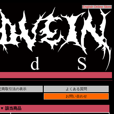
[
English Online Store
]
▼ 該当商品