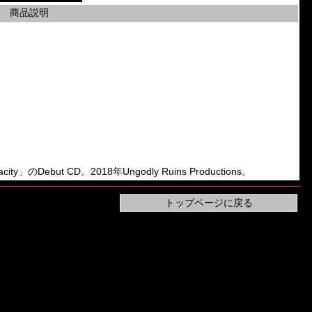
商品説明
city」のDebut CD。2018年Ungodly Ruins Productions。