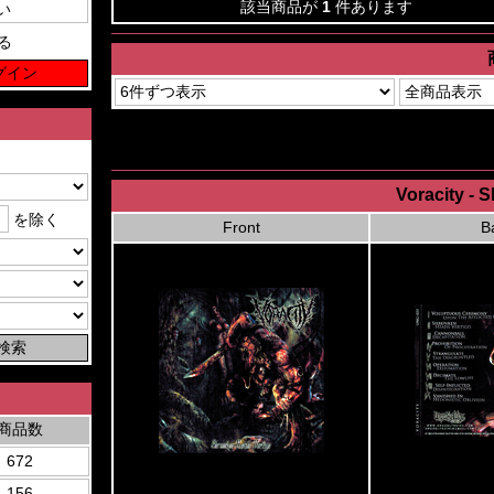
該当商品が
1
件あります
る
Voracity - 
を除く
Front
B
商品数
672
156