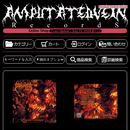
[
English Online Store
]
Online Shop
[ Last Update : July 31, 2026 (Fri.) ]