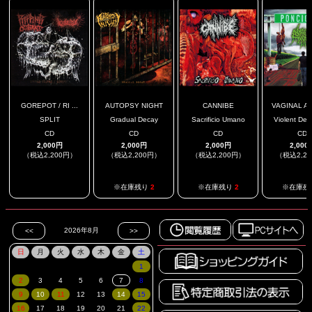
GOREPOT / RI ...
AUTOPSY NIGHT
CANNIBE
VAGINAL AN
SPLIT
Gradual Decay
Sacrificio Umano
Violent Devo
CD
CD
CD
CD
2,000円
2,000円
2,000円
2,000
（税込2,200円）
（税込2,200円）
（税込2,200円）
（税込2,2
.
※在庫残り
2
※在庫残り
2
※在庫残