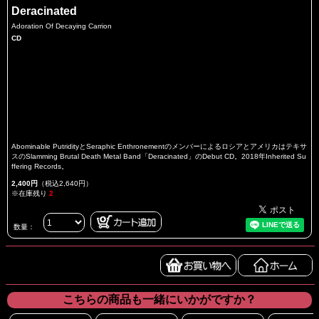
Deracinated
Adoration Of Decaying Carrion
CD
Abominable PutridityとSeraphic Enthronementのメンバーによるロシアとアメリカはテキサ
スのSlamming Brutal Death Metal Band「Deracinated」のDebut CD。2018年Inherited Su
ffering Records。
2,400円
（税込2,640円）
※在庫残り
2
数量：
こちらの商品も一緒にいかがですか？