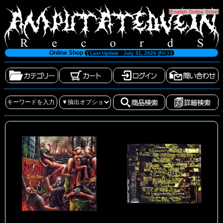
[
English Online Store
]
Online Shop
[ Last Update : July 31, 2026 (Fri.) ]