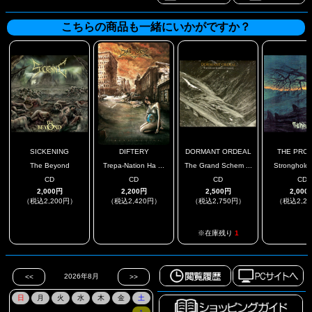
こちらの商品も一緒にいかがですか？
SICKENING
DIFTERY
DORMANT ORDEAL
THE PRO
The Beyond
Trepa-Nation Ha ...
The Grand Schem ...
Strongholds 
CD
CD
CD
CD
2,000円
2,200円
2,500円
2,000
（税込2,200円）
（税込2,420円）
（税込2,750円）
（税込2,2
.
.
.
※在庫残り
1